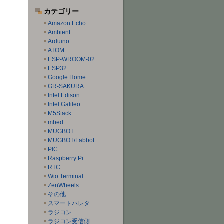
カテゴリー
Amazon Echo
Ambient
Arduino
ATOM
ESP-WROOM-02
ESP32
Google Home
GR-SAKURA
Intel Edison
Intel Galileo
M5Stack
mbed
MUGBOT
MUGBOT/Fabbot
PIC
Raspberry Pi
RTC
Wio Terminal
ZenWheels
その他
スマートハレタ
ラジコン
ラジコン受信側