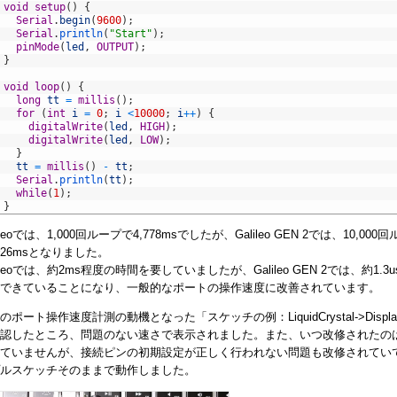
void
setup
(
)
{
Serial
.
begin
(
9600
)
;
Serial
.
println
(
"Start"
)
;
pinMode
(
led
,
OUTPUT
)
;
}
void
loop
(
)
{
long
tt
=
millis
(
)
;
for
(
int
i
=
0
;
i
<
10000
;
i
++
)
{
digitalWrite
(
led
,
HIGH
)
;
digitalWrite
(
led
,
LOW
)
;
}
tt
=
millis
(
)
-
tt
;
Serial
.
println
(
tt
)
;
while
(
1
)
;
}
ileoでは、1,000回ループで4,778msでしたが、Galileo GEN 2では、10,000回
26msとなりました。
lileoでは、約2ms程度の時間を要していましたが、Galileo GEN 2では、約1.3u
できていることになり、一般的なポートの操作速度に改善されています。
のポート操作速度計測の動機となった「スケッチの例：LiquidCrystal->Displ
認したところ、問題のない速さで表示されました。また、いつ改修されたの
ていませんが、接続ピンの初期設定が正しく行われない問題も改修されてい
ルスケッチそのままで動作しました。