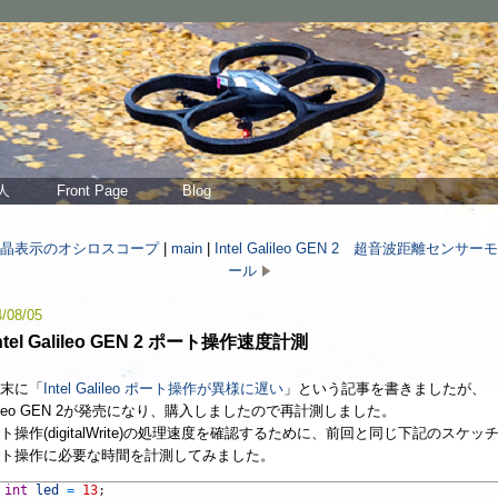
人
Front Page
Blog
晶表示のオシロスコープ
|
main
|
Intel Galileo GEN 2 超音波距離センサー
ール
/08/05
ntel Galileo GEN 2 ポート操作速度計測
末に「
Intel Galileo ポート操作が異様に遅い
」という記事を書きましたが、
lileo GEN 2が発売になり、購入しましたので再計測しました。
ト操作(digitalWrite)の処理速度を確認するために、前回と同じ下記のスケッ
ト操作に必要な時間を計測してみました。
int
led
=
13
;