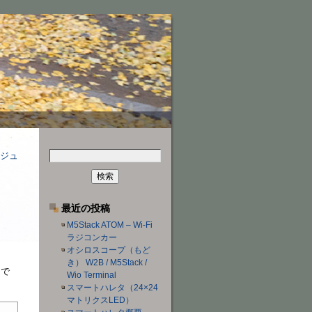
検
モジュ
索:
最近の投稿
M5Stack ATOM – Wi-Fi
ラジコンカー
オシロスコープ（もど
き） W2B / M5Stack /
チで
Wio Terminal
スマートハレタ（24×24
マトリクスLED）