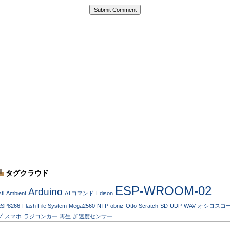
タグクラウド
ESP-WROOM-02
Arduino
stl
Ambient
ATコマンド
Edison
ESP8266
Flash File System
Mega2560
NTP
obniz
Otto
Scratch
SD
UDP
WAV
オシロスコ
プ
スマホ
ラジコンカー
再生
加速度センサー