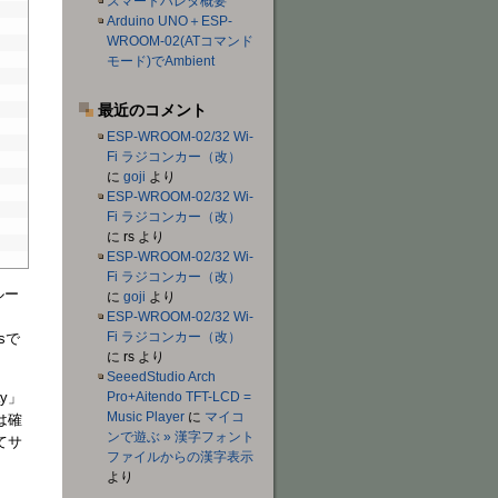
スマートハレタ概要
Arduino UNO＋ESP-
WROOM-02(ATコマンド
モード)でAmbient
最近のコメント
ESP-WROOM-02/32 Wi-
Fi ラジコンカー（改）
に
goji
より
ESP-WROOM-02/32 Wi-
Fi ラジコンカー（改）
に
rs
より
ESP-WROOM-02/32 Wi-
Fi ラジコンカー（改）
ルー
に
goji
より
ESP-WROOM-02/32 Wi-
Fi ラジコンカー（改）
sで
に
rs
より
SeeedStudio Arch
ay」
Pro+Aitendo TFT-LCD =
Music Player
に
マイコ
は確
ンで遊ぶ » 漢字フォント
てサ
ファイルからの漢字表示
より