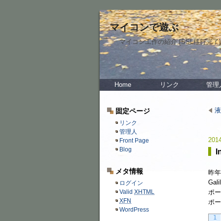
マイコンで遊ぶ
マイコン工作の紹介 [SSL移行完了]
Home
リンク
管理
液
固定ページ
リンク
管理人
2014
Front Page
Blog
I
メタ情報
昨年
Ga
ログイン
ポー
Valid
XHTML
XFN
ポー
WordPress
1