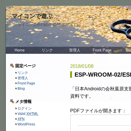
マイコンで遊ぶ
マイコン工作の紹介 [SSL移行完了]
Home
リンク
管理人
Front Page
Bl
固定ページ
2018/01/08
リンク
ESP-WROOM-02
管理人
Front Page
「日本Androidの会秋葉
Blog
資料です。
メタ情報
ログイン
PDFファイルが開きます：
Valid
XHTML
XFN
WordPress