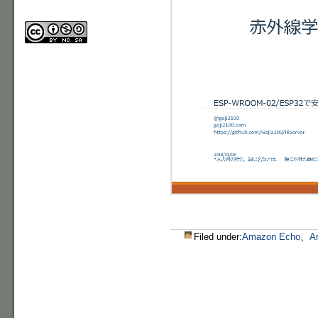
Filed under:
Amazon Echo
、
A