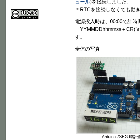
ュール
)を接続しました。
＊RTCを接続しなくても動
電源投入時は、00:00で計
「YYMMDDhhmmss＋CR(
す。
全体の写真
Arduino 7SEG 時