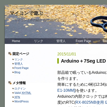
マイコンで遊ぶ
マイコン工作の紹介 [SSL移行完了]
Home
リンク
管理人
Front Page
Bl
固定ページ
2015/11/01
リンク
Arduino＋7Seg 
管理人
Front Page
部品箱で眠っているArduin
Blog
を作ります。
メタ情報
簡単にするために4桁(12:34)
ログイン
E1-10MM]
)を使います。
Valid
XHTML
Arduinoの内部クロックで
XFN
WordPress
度)のRTC(
RX-8025NB使