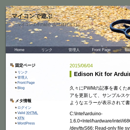
マイコンで遊ぶ
マイコン工作の紹介 [SSL移行完了]
Home
リンク
管理人
Front Page
Bl
固定ページ
2015/06/04
リンク
Edison Kit for
管理人
Front Page
久々にPWMの記事を書くためにEdi
Blog
アを更新して、サンプルスケ
メタ情報
ようなエラーが表示されて書
ログイン
C:\Intel\arduino-
Valid
XHTML
XFN
1.6.0+Intel/hardware/intel/i68
WordPress
/dev/ttyS66: Read-only file s