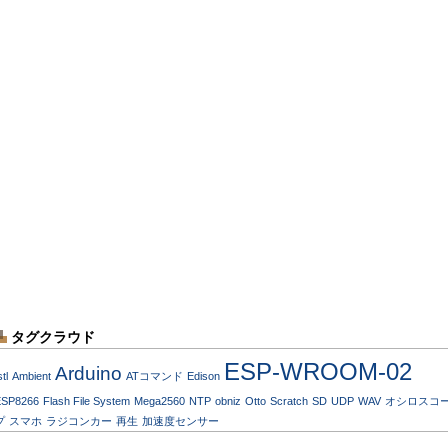
タグクラウド
ESP-WROOM-02
Arduino
stl
Ambient
ATコマンド
Edison
ESP8266
Flash File System
Mega2560
NTP
obniz
Otto
Scratch
SD
UDP
WAV
オシロスコ
プ
スマホ
ラジコンカー
再生
加速度センサー