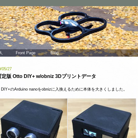
人
Front Page
Blog
/05/27
定版 Otto DIY+ w/obniz 3Dプリントデータ
to DIY+のArduino nanoをobnizに入換えるために本体を大きくしました。