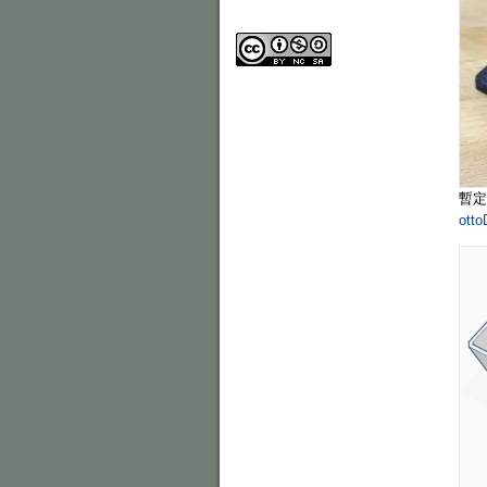
暫定
ott