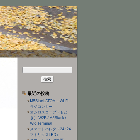
検
索:
最近の投稿
M5Stack ATOM – Wi-Fi
ラジコンカー
オシロスコープ（もど
き） W2B / M5Stack /
Wio Terminal
スマートハレタ（24×24
マトリクスLED）