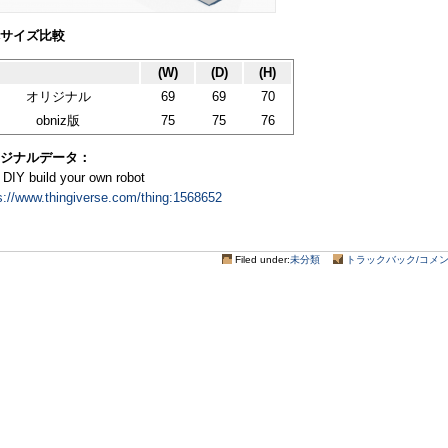
サイズ比較
(W)
(D)
(H)
オリジナル
69
69
70
obniz版
75
75
76
ジナルデータ：
 DIY build your own robot
s://www.thingiverse.com/thing:1568652
Filed under:
未分類
トラックバック/コメント