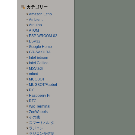
カテゴリー
Amazon Echo
Ambient
Arduino
ATOM
ESP-WROOM-02
ESP32
Google Home
GR-SAKURA
Intel Edison
Intel Galileo
M5Stack
mbed
MUGBOT
MUGBOT/Fabbot
PIC
Raspberry Pi
RTC
Wio Terminal
ZenWheels
その他
スマートハレタ
ラジコン
ラジコン受信側