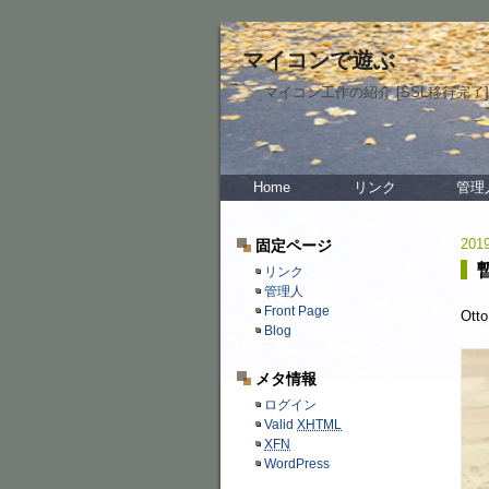
マイコンで遊ぶ
マイコン工作の紹介 [SSL移行完了]
Home
リンク
管理
2019
固定ページ
暫
リンク
管理人
Front Page
Ot
Blog
メタ情報
ログイン
Valid
XHTML
XFN
WordPress