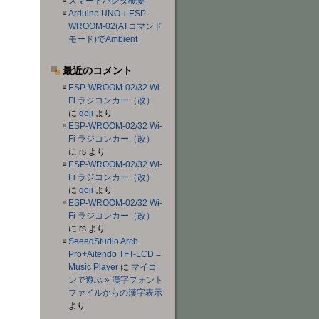
スマートハレタ概要
Arduino UNO＋ESP-
WROOM-02(ATコマンド
モード)でAmbient
最近のコメント
ESP-WROOM-02/32 Wi-
Fi ラジコンカー（改）
に
goji
より
ESP-WROOM-02/32 Wi-
Fi ラジコンカー（改）
に
rs
より
ESP-WROOM-02/32 Wi-
Fi ラジコンカー（改）
に
goji
より
ESP-WROOM-02/32 Wi-
Fi ラジコンカー（改）
に
rs
より
SeeedStudio Arch
Pro+Aitendo TFT-LCD =
Music Player
に
マイコ
ンで遊ぶ » 漢字フォント
ファイルからの漢字表示
より