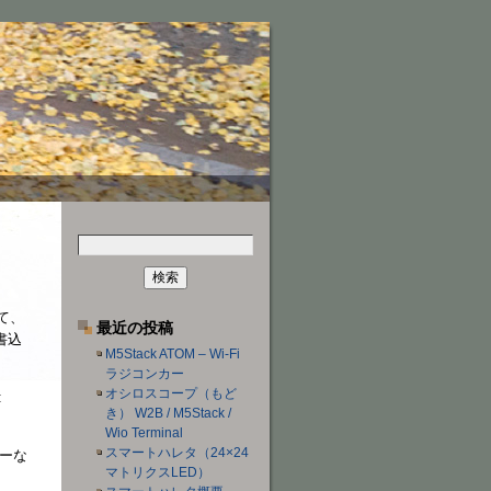
検
索:
して、
最近の投稿
書込
M5Stack ATOM – Wi-Fi
ラジコンカー
オシロスコープ（もど
:
き） W2B / M5Stack /
Wio Terminal
スマートハレタ（24×24
ラーな
マトリクスLED）