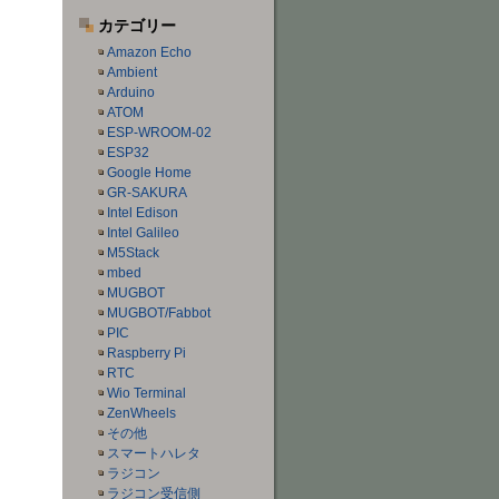
カテゴリー
Amazon Echo
Ambient
Arduino
ATOM
ESP-WROOM-02
ESP32
Google Home
GR-SAKURA
Intel Edison
Intel Galileo
M5Stack
mbed
MUGBOT
MUGBOT/Fabbot
PIC
Raspberry Pi
RTC
Wio Terminal
ZenWheels
その他
スマートハレタ
ラジコン
ラジコン受信側