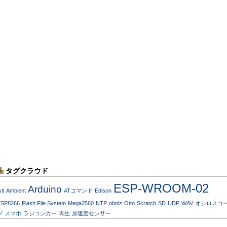
タグクラウド
ESP-WROOM-02
Arduino
stl
Ambient
ATコマンド
Edison
ESP8266
Flash File System
Mega2560
NTP
obniz
Otto
Scratch
SD
UDP
WAV
オシロスコ
プ
スマホ
ラジコンカー
再生
加速度センサー