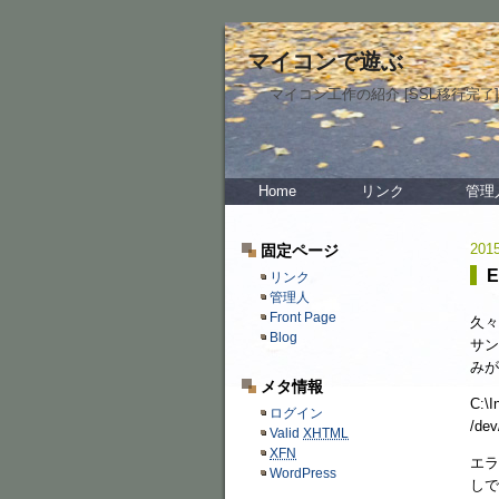
マイコンで遊ぶ
マイコン工作の紹介 [SSL移行完了]
Home
リンク
管理
2015
固定ページ
E
リンク
管理人
Front Page
久々
Blog
サン
みが
メタ情報
C:\I
ログイン
/dev
Valid
XHTML
XFN
エラ
WordPress
しで