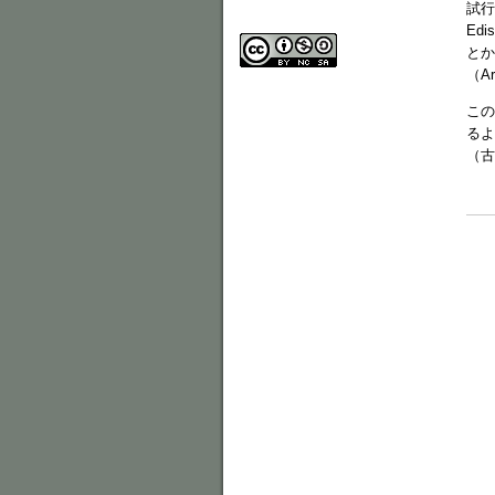
試行
Ed
とか
（A
この
るよ
（古