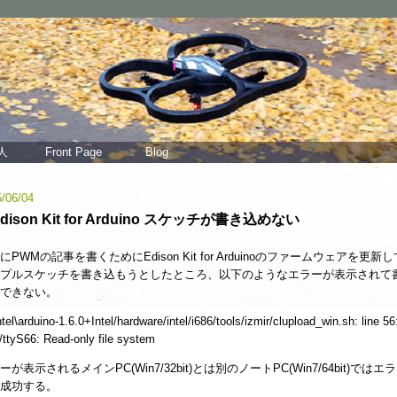
人
Front Page
Blog
/06/04
dison Kit for Arduino スケッチが書き込めない
にPWMの記事を書くためにEdison Kit for Arduinoのファームウェアを更新
プルスケッチを書き込もうとしたところ、以下のようなエラーが表示されて
できない。
ntel\arduino-1.6.0+Intel/hardware/intel/i686/tools/izmir/clupload_win.sh: line 56
/ttyS66: Read-only file system
ーが表示されるメインPC(Win7/32bit)とは別のノートPC(Win7/64bit)ではエ
成功する。