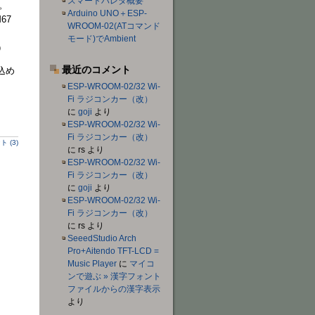
スマートハレタ概要
。
Arduino UNO＋ESP-
67
WROOM-02(ATコマンド
モード)でAmbient
）
最近のコメント
込め
ESP-WROOM-02/32 Wi-
Fi ラジコンカー（改）
に
goji
より
ESP-WROOM-02/32 Wi-
Fi ラジコンカー（改）
 (3)
に
rs
より
ESP-WROOM-02/32 Wi-
Fi ラジコンカー（改）
に
goji
より
ESP-WROOM-02/32 Wi-
Fi ラジコンカー（改）
に
rs
より
SeeedStudio Arch
Pro+Aitendo TFT-LCD =
Music Player
に
マイコ
ンで遊ぶ » 漢字フォント
ファイルからの漢字表示
より