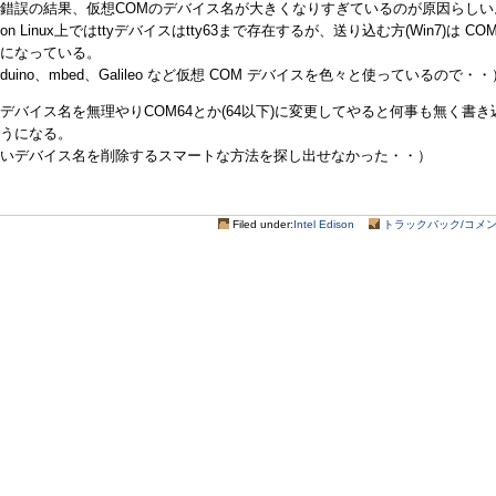
錯誤の結果、仮想COMのデバイス名が大きくなりすぎているのが原因らしい
ison Linux上ではttyデバイスはtty63まで存在するが、送り込む方(Win7)は COM
になっている。
rduino、mbed、Galileo など仮想 COM デバイスを色々と使っているので・・
デバイス名を無理やりCOM64とか(64以下)に変更してやると何事も無く書き
うになる。
いデバイス名を削除するスマートな方法を探し出せなかった・・）
Filed under:
Intel Edison
トラックバック/コメント