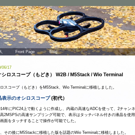
人
Front Page
Blog
/06/17
シロスコープ（もどき） W2B / M5Stack / Wio Terminal
ロスコープ（もどき）をM5Stack、Wio Terminalに移植しました。
晶表示のオシロスコープ
(初代）
14年にPIC24上で動くように作成し、内蔵の高速なADCを使って、2チャン
高2MSPSの高速サンプリング可能で、表示はタッチパネル付きの液晶を使
画面をタッチすることで操作が可能でした。
、その後にM5Stackに移植した版を話題のWio Terminalに移植しました。