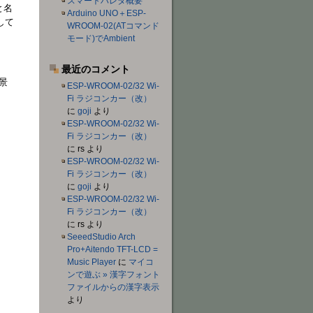
スマートハレタ概要
と名
Arduino UNO＋ESP-
して
WROOM-02(ATコマンド
モード)でAmbient
。
最近のコメント
風景
ESP-WROOM-02/32 Wi-
Fi ラジコンカー（改）
に
goji
より
ESP-WROOM-02/32 Wi-
Fi ラジコンカー（改）
に
rs
より
ESP-WROOM-02/32 Wi-
Fi ラジコンカー（改）
に
goji
より
ESP-WROOM-02/32 Wi-
Fi ラジコンカー（改）
に
rs
より
SeeedStudio Arch
Pro+Aitendo TFT-LCD =
Music Player
に
マイコ
ンで遊ぶ » 漢字フォント
ファイルからの漢字表示
より