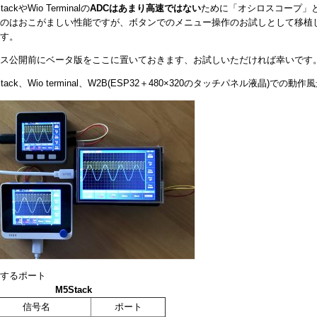
tackやWio Terminalの
ADCはあまり高速ではない
ために「オシロスコープ」
のはおこがましい性能ですが、ボタンでのメニュー操作のお試しとして移植
す。
ス公開前にベータ版をここに置いておきます、お試しいただければ幸いです
Stack、Wio terminal、W2B(ESP32＋480×320のタッチパネル液晶)での動作
するポート
M5Stack
信号名
ポート