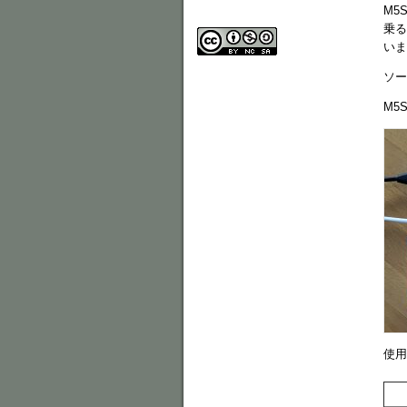
M5S
乗る
いま
ソー
M5
使用