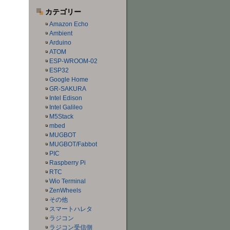
カテゴリー
Amazon Echo
Ambient
Arduino
ATOM
ESP-WROOM-02
ESP32
Google Home
GR-SAKURA
Intel Edison
Intel Galileo
M5Stack
mbed
MUGBOT
MUGBOT/Fabbot
PIC
Raspberry Pi
RTC
Wio Terminal
ZenWheels
その他
スマートハレタ
ラジコン
ラジコン受信側