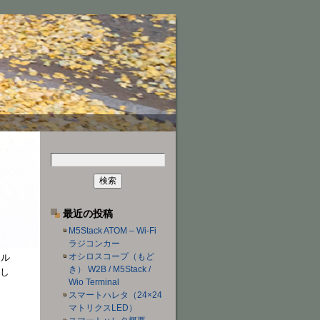
検
索:
最近の投稿
M5Stack ATOM – Wi-Fi
ラジコンカー
オシロスコープ（もど
ネル
き） W2B / M5Stack /
用し
Wio Terminal
スマートハレタ（24×24
マトリクスLED）