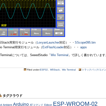
5Stack用実行モジュール（
LovyanLauncher
対応）・・
SScope095.bin
io Terminal用実行モジュール（
ExtFlashLoader
対応）・・
apps
 Terminalについては、SeeedStudio「
Wio Terminal
」で詳しく書かれています
Filed under:
ESP32
、
M5Stack
、
Wio Terminal
トラックバック/コメント
タグクラウド
ESP-WROOM-02
Arduino
stl
Ambient
ATコマンド
Edison