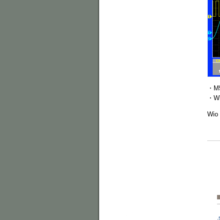
・M
・W
Wio
.