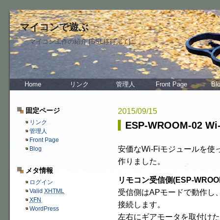
マイコンで遊ぶ
マイコン工作の紹介 [SSL移行完了]
Home
リンク
管理人
Front Page
Bl
固定ページ
2015/09/15
リンク
ESP-WROOM-02 
管理人
Front Page
安価なWi-Fiモジュールを使
Blog
作りました。
メタ情報
リモコン受信側(ESP-WROOM
ログイン
受信側はAPモードで動作し、
Valid
XHTML
XFN
接続します。
WordPress
左右にギアモータを取付けた