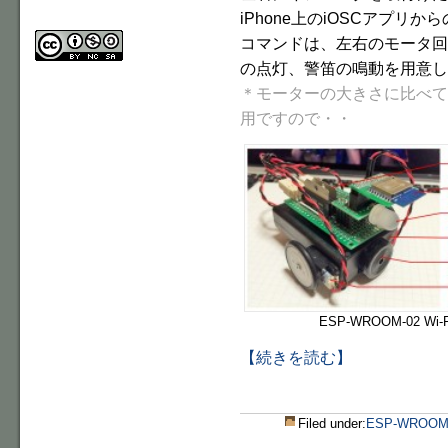
iPhone上のiOSCアプ
コマンドは、左右のモータ回
の点灯、警笛の鳴動を用意し
＊モーターの大きさに比べて
用ですので・・
ESP-WROOM-02 W
【続きを読む】
Filed under:
ESP-WROOM