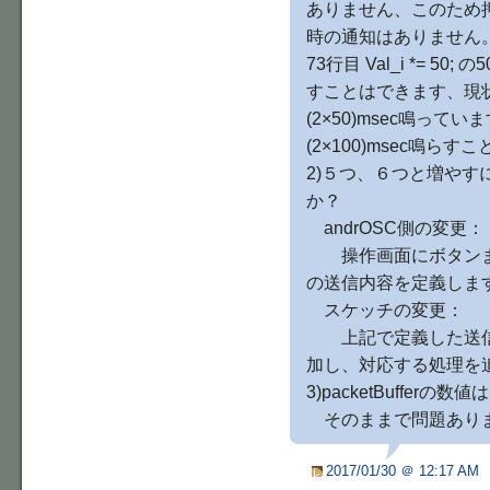
ありません、このため
時の通知はありません
73行目 Val_i *= 
すことはできます、現
(2×50)msec鳴って
(2×100)msec鳴ら
2)５つ、６つと増やす
か？
andrOSC側の変更：
操作画面にボタンま
の送信内容を定義しま
スケッチの変更：
上記で定義した送信内
加し、対応する処理を
3)packetBufferの
そのままで問題あり
2017/01/30 ＠ 12:17 AM