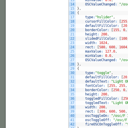
14
OSCValueChanged
:
"/os
15
}
,
16
{
17
type
:
"hslider"
,
18
cursorFillColor
:
[
255
19
defaultFillColor
:
[
20
20
borderColor
:
[
155
,
0
,
21
height
:
200
,
22
slidedFillColor
:
[
100
23
width
:
1024
,
24
rect
:
[
580
,
600
,
1604
25
maxValue
:
127.0
,
26
minValue
:
0.0
,
27
OSCValueChanged
:
"/os
28
}
,
29
{
30
type
:
"toggle"
,
31
defaultFillColor
:
[
20
32
defaultText
:
"Light O
33
fontColor
:
[
255
,
255
,
34
borderColor
:
[
250
,
0
,
35
height
:
200
,
36
toggledFillColor
:
[
25
37
toggledText
:
"Light O
38
width
:
200
,
39
rect
:
[
300
,
600
,
500
,
40
oscToggleOn
:
"/osc/F 
41
oscToggleOff
:
"/osc/F
42
fireOSCOnToggleOff
:
"