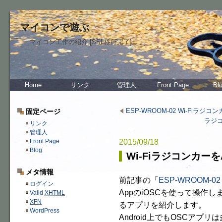
マイコンで遊ぶ
マイコン工作の紹介 [SSL移行完了]
Home
リンク
管理人
Front Page
Bl
ESP-WROOM-02 Wi-Fiラジコ
固定ページ
ラジ
リンク
管理人
2015/09/18
Front Page
Blog
Wi-Fiラジコンカーを
メタ情報
前記事の「
ESP-WROOM-0
ログイン
AppのiOSCを使って操作し
Valid
XHTML
XFN
るアプリを紹介します。
WordPress
Android上でもOSCア