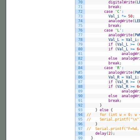
70
digitalWrite
(
L
71
break
;
72
case
'C'
:
73
Val_i
*=
50
;
74
analogWrite
(
LE
75
break
;
76
case
'L'
:
77
analogWrite
(
PW
78
Val_L
=
Val_i
;
79
if
(
Val_L
>=
(
80
if
(
Val_L
>=
6
81
analogWr
82
else
analogWr
83
break
;
84
case
'R'
:
85
analogWrite
(
PW
86
Val_R
=
Val_i
;
87
if
(
Val_R
>=
(
88
if
(
Val_R
>=
6
89
analogWr
90
else
analogWr
91
break
;
92
}
93
}
else
{
94
//    for (int w = 0; w 
95
//    Serial.printf("\n"
96
}
97
//  Serial.printf("F=%d,
98
delay
(
2
)
;
99
}