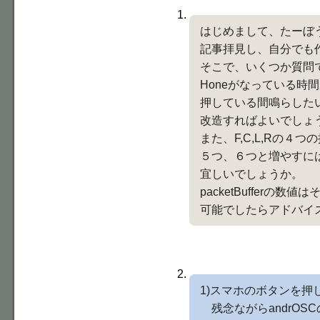
はじめまして、たーぼ
記事拝見し、自分でも
そこで、いくつか質問
Honeがなっている時
押している間鳴らした
改造すればよいでしょ
また、F,C,L,Rの４
５つ、６つと増やすには
宜しいでしょうか。
packetBufferの
可能でしたらアドバイ
1)スマホのボタンを押
残念ながらandrOSCのボ