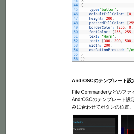
43
}
,
44
{
45
type
:
"button"
,
46
defaultFillColor
:
[
0
,
47
height
:
200
,
48
pressedFillColor
:
[
25
49
borderColor
:
[
255
,
0
,
50
fontColor
:
[
255
,
255
,
51
text
:
"Horn"
,
52
rect
:
[
300
,
300
,
500
,
53
width
:
200
,
54
oscButtonPressed
:
"/o
55
}
56
]
}
AndrOSCのテンプレート
File Commanderな
AndrOSCのテンプレート
みに合わせてボタンの位置、