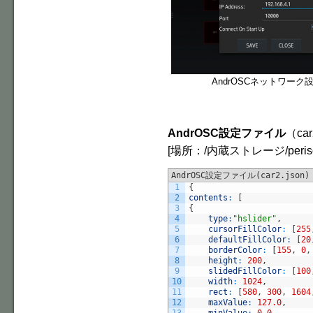
AndrOSCネットワーク
AndrOSC設定ファイル
（car
[場所：/内蔵ストレージ/perisonic/
AndrOSC設定ファイル(car2.json)
1
{
2
contents
:
[
3
{
4
type
:
"hslider"
,
5
cursorFillColor
:
[
255
6
defaultFillColor
:
[
20
7
borderColor
:
[
155
,
0
,
8
height
:
200
,
9
slidedFillColor
:
[
100
10
width
:
1024
,
11
rect
:
[
580
,
300
,
1604
12
maxValue
:
127.0
,
13
minValue
:
0.0
,