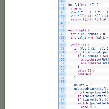
40
41
int
f2i
(
char
*
f
)
{
42
char
w
;
43
w
=
*
(
f
)
;
*
(
f
)
44
w
=
*
(
f
+
1
)
;
*
(
f
+
1
)
45
return
(
(
int
)
*
(
float
46
}
47
48
void
loop
(
)
{
49
int
rlen
,
NoData
=
0
;
50
int
Val_i
=
0
,
Val_L
=
51
52
while
(
1
)
{
53
if
(
Val_C
&&
--
Val_C
54
if
(
!
(
rlen
=
udp
.
par
55
if
(
++
NoData
>
50
)
56
analogWrite
(
PWM_
57
analogWrite
(
PWM_
58
}
59
delay
(
10
)
;
60
continue
;
61
}
62
63
NoData
=
0
;
64
udp
.
read
(
packetBuffe
65
if
(
strncmp
(
&
packetB
66
if
(
packetBuffer
[
9
67
if
(
packetBuffer
[
9
68
switch
(
packetBuff
69
case
'F'
: