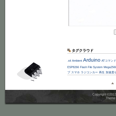
タグクラウド
Arduino
.stl
Ambient
ATコマン
ESP8266
Flash File System
Mega256
プ
スマホ
ラジコンカー
再生
加速度
Copyright ©2013-
Theme 