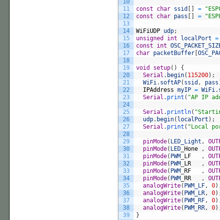
10
11
const
char
ssid
[
]
=
"ESP
12
const
char
pass
[
]
=
"ESP
13
14
WiFiUDP
udp
;
15
unsigned
int
localPort
=
16
const
int
OSC_PACKET_SIZ
17
char
packetBuffer
[
OSC_PA
18
19
void
setup
(
)
{
20
Serial
.
begin
(
115200
)
;
21
WiFi
.
softAP
(
ssid
,
pass
22
IPAddress
myIP
=
WiFi
.
23
Serial
.
print
(
"AP IP ad
24
25
Serial
.
println
(
"Starti
26
udp
.
begin
(
localPort
)
;
27
Serial
.
print
(
"Local po
28
29
pinMode
(
LED_Light
,
OUT
30
pinMode
(
LED
_
Hone
,
OUT
31
pinMode
(
PWM
_
LF
,
OUT
32
pinMode
(
PWM
_
LR
,
OUT
33
pinMode
(
PWM
_
RF
,
OUT
34
pinMode
(
PWM
_
RR
,
OUT
35
analogWrite
(
PWM_LF
,
0
)
36
analogWrite
(
PWM_LR
,
0
)
37
analogWrite
(
PWM_RF
,
0
)
38
analogWrite
(
PWM_RR
,
0
)
39
}