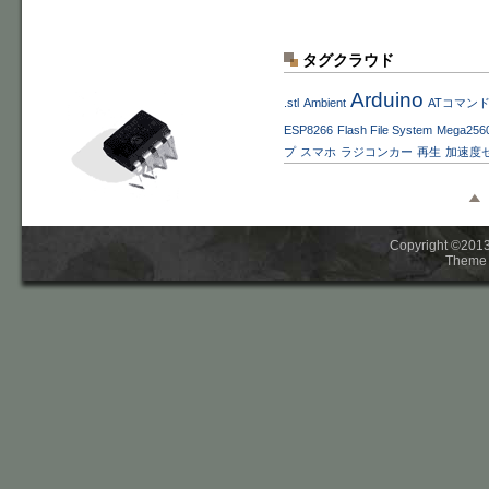
タグクラウド
Arduino
.stl
Ambient
ATコマン
ESP8266
Flash File System
Mega256
プ
スマホ
ラジコンカー
再生
加速度
Copyright ©2013-
Theme 