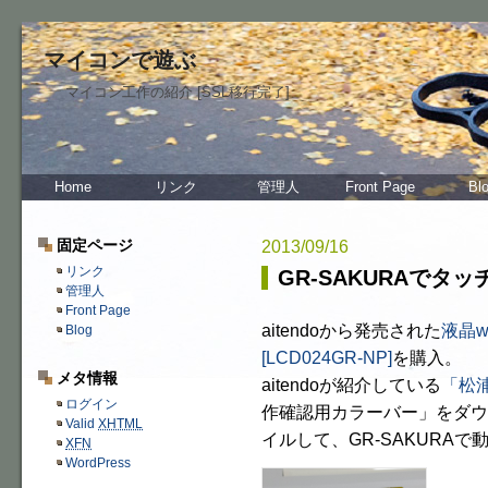
マイコンで遊ぶ
マイコン工作の紹介 [SSL移行完了]
Home
リンク
管理人
Front Page
Bl
固定ページ
2013/09/16
リンク
GR-SAKURAでタ
管理人
Front Page
aitendoから発売された
液晶w
Blog
[LCD024GR-NP]
を購入。
メタ情報
aitendoが紹介している
「松
ログイン
作確認用カラーバー」をダウ
Valid
XHTML
イルして、GR-SAKURA
XFN
WordPress