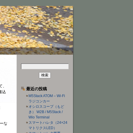
検
索:
して、
最近の投稿
書込
M5Stack ATOM – Wi-Fi
ラジコンカー
オシロスコープ（もど
:
き） W2B / M5Stack /
Wio Terminal
スマートハレタ（24×24
ラーな
マトリクスLED）