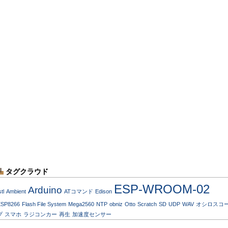
タグクラウド
ESP-WROOM-02
Arduino
stl
Ambient
ATコマンド
Edison
ESP8266
Flash File System
Mega2560
NTP
obniz
Otto
Scratch
SD
UDP
WAV
オシロスコ
プ
スマホ
ラジコンカー
再生
加速度センサー