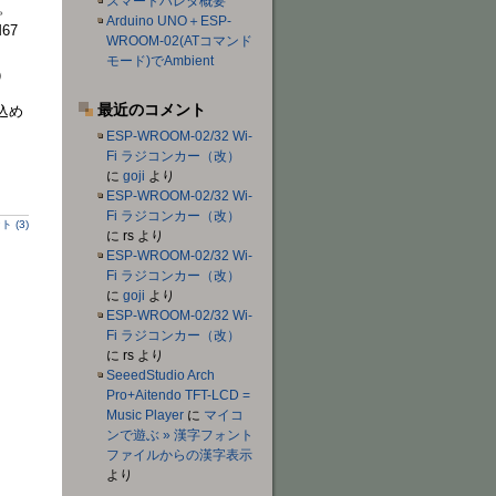
スマートハレタ概要
。
Arduino UNO＋ESP-
67
WROOM-02(ATコマンド
モード)でAmbient
）
最近のコメント
込め
ESP-WROOM-02/32 Wi-
Fi ラジコンカー（改）
に
goji
より
ESP-WROOM-02/32 Wi-
Fi ラジコンカー（改）
 (3)
に
rs
より
ESP-WROOM-02/32 Wi-
Fi ラジコンカー（改）
に
goji
より
ESP-WROOM-02/32 Wi-
Fi ラジコンカー（改）
に
rs
より
SeeedStudio Arch
Pro+Aitendo TFT-LCD =
Music Player
に
マイコ
ンで遊ぶ » 漢字フォント
ファイルからの漢字表示
より