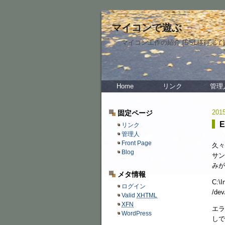
マイコンで遊ぶ
マイコン工作の紹介 [SSL移行完了]
Home
リンク
管理
2015
固定ページ
E
リンク
管理人
Front Page
久々
Blog
サン
みが
メタ情報
C:\I
ログイン
/dev
Valid
XHTML
XFN
エラ
WordPress
しで