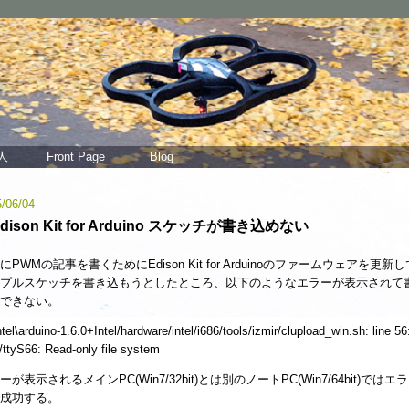
人
Front Page
Blog
/06/04
dison Kit for Arduino スケッチが書き込めない
にPWMの記事を書くためにEdison Kit for Arduinoのファームウェアを更新
プルスケッチを書き込もうとしたところ、以下のようなエラーが表示されて
できない。
ntel\arduino-1.6.0+Intel/hardware/intel/i686/tools/izmir/clupload_win.sh: line 56
/ttyS66: Read-only file system
ーが表示されるメインPC(Win7/32bit)とは別のノートPC(Win7/64bit)ではエ
成功する。