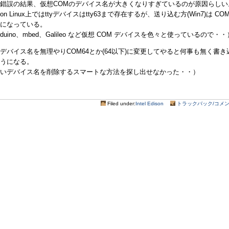
錯誤の結果、仮想COMのデバイス名が大きくなりすぎているのが原因らしい
ison Linux上ではttyデバイスはtty63まで存在するが、送り込む方(Win7)は COM
になっている。
rduino、mbed、Galileo など仮想 COM デバイスを色々と使っているので・・
デバイス名を無理やりCOM64とか(64以下)に変更してやると何事も無く書き
うになる。
いデバイス名を削除するスマートな方法を探し出せなかった・・）
Filed under:
Intel Edison
トラックバック/コメント