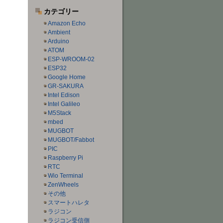
カテゴリー
Amazon Echo
Ambient
Arduino
ATOM
ESP-WROOM-02
ESP32
Google Home
GR-SAKURA
Intel Edison
Intel Galileo
M5Stack
mbed
MUGBOT
MUGBOT/Fabbot
PIC
Raspberry Pi
RTC
Wio Terminal
ZenWheels
その他
スマートハレタ
ラジコン
ラジコン受信側