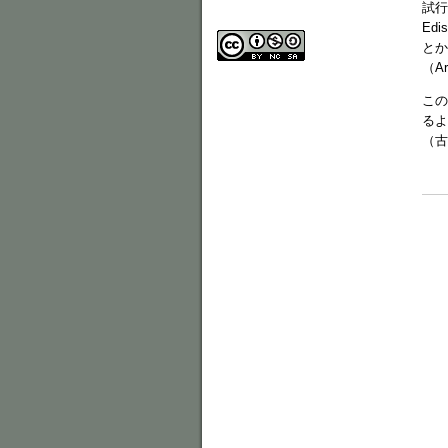
試行
Ed
とか
（A
この
るよ
（古