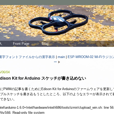
人
Front Page
Blog
漢字フォントファイルからの漢字表示
|
main
|
ESP-WROOM-02 Wi-Fiラジ
ー
/06/04
dison Kit for Arduino スケッチが書き込めない
にPWMの記事を書くためにEdison Kit for Arduinoのファームウェアを更新
プルスケッチを書き込もうとしたところ、以下のようなエラーが表示されて
できない。
ntel\arduino-1.6.0+Intel/hardware/intel/i686/tools/izmir/clupload_win.sh: line 56
/ttyS66: Read-only file system