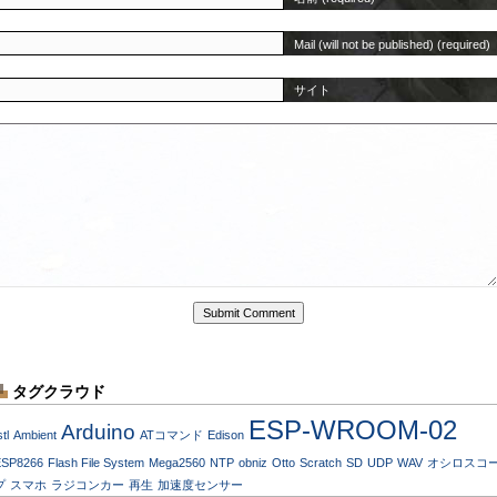
Mail (will not be published) (required)
サイト
タグクラウド
ESP-WROOM-02
Arduino
stl
Ambient
ATコマンド
Edison
ESP8266
Flash File System
Mega2560
NTP
obniz
Otto
Scratch
SD
UDP
WAV
オシロスコ
プ
スマホ
ラジコンカー
再生
加速度センサー