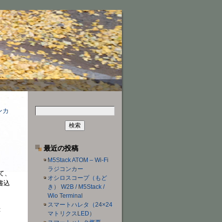
検
コンカ
索:
最近の投稿
M5Stack ATOM – Wi-Fi
ラジコンカー
して、
オシロスコープ（もど
書込
き） W2B / M5Stack /
Wio Terminal
スマートハレタ（24×24
:
マトリクスLED）