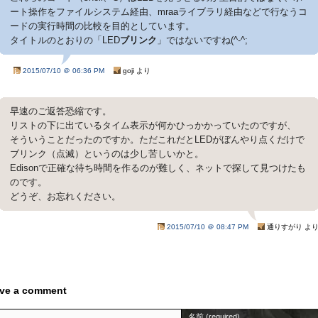
ート操作をファイルシステム経由、mraaライブラリ経由などで行なうコ
ードの実行時間の比較を目的としています。
タイトルのとおりの「LED
ブリンク
」ではないですね(^-^;
2015/07/10 ＠ 06:36 PM
goji より
早速のご返答恐縮です。
リストの下に出ているタイム表示が何かひっかかっていたのですが、
そういうことだったのですか。ただこれだとLEDがぼんやり点くだけで
ブリンク（点滅）というのは少し苦しいかと。
Edisonで正確な待ち時間を作るのが難しく、ネットで探して見つけたも
のです。
どうぞ、お忘れください。
2015/07/10 ＠ 08:47 PM
通りすがり よ
ve a comment
名前 (required)