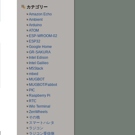
カテゴリー
Amazon Echo
Ambient
Arduino
ATOM
ESP-WROOM-02
ESP32
Google Home
GR-SAKURA
Intel Edison
Intel Galileo
M5Stack
mbed
MUGBOT
MUGBOT/Fabbot
PIC
Raspberry Pi
り
RTC
Wio Terminal
ZenWheels
その他
スマートハレタ
ラジコン
ラジコン受信側