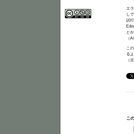
エラ
しで
試行
Ed
とか
（A
この
るよ
（古
この