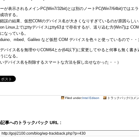
ーが表示されるメインPC(Win7/32bit)とは別のノートPC(Win7/64bit)ではエ
成功する。
錯誤の結果、仮想COMのデバイス名が大きくなりすぎているのが原因らしい
ison Linux上ではttyデバイスはtty63まで存在するが、送り込む方(Win7)は COM
になっている。
rduino、mbed、Galileo など仮想 COM デバイスを色々と使っているので・・
デバイス名を無理やりCOM64とか(64以下)に変更してやると何事も無く書き
うになる。
いデバイス名を削除するスマートな方法を探し出せなかった・・）
Filed under:
Intel Edison
トラックバック/コメント
記事へのトラックバック URL :