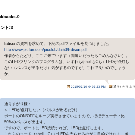
ckbacks:0
ント:3
Edisonの資料を求めて、下記のpdfファイルを見つけました。
http://www.picfun.com/picclub/dai53/Edison.pdf
作者からたどり、ここに来ています（間違いだったらごめんなさい）。
このLEDブリンクのプログラムは、いずれも(shellもCも）LEDが点灯し
ない（パルスが出るだけ）気がするのですが、これで良いのでしょう
か。
2015/07/10 ＠ 05:23 PM
通りすがり よ
通りすがり様：
＞ LEDが点灯しない（パルスが出るだけ）
ポートのON/OFFをループ実行させていますので、ほぼデューティ比
50%のパルスが出ます。
ですので、ポートにLED接続すれば、LEDは点灯します。
これらのコード（shell、C）はLEDを光らせるのが主目的ではなく、ポ