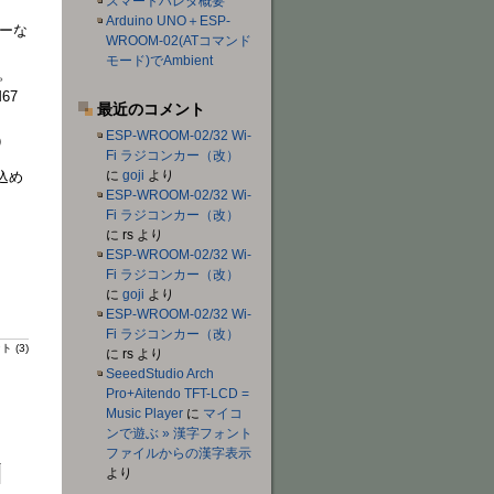
スマートハレタ概要
Arduino UNO＋ESP-
ラーな
WROOM-02(ATコマンド
モード)でAmbient
。
67
最近のコメント
ESP-WROOM-02/32 Wi-
）
Fi ラジコンカー（改）
に
goji
より
込め
ESP-WROOM-02/32 Wi-
Fi ラジコンカー（改）
に
rs
より
ESP-WROOM-02/32 Wi-
Fi ラジコンカー（改）
に
goji
より
ESP-WROOM-02/32 Wi-
Fi ラジコンカー（改）
 (3)
に
rs
より
SeeedStudio Arch
Pro+Aitendo TFT-LCD =
Music Player
に
マイコ
ンで遊ぶ » 漢字フォント
ファイルからの漢字表示
より