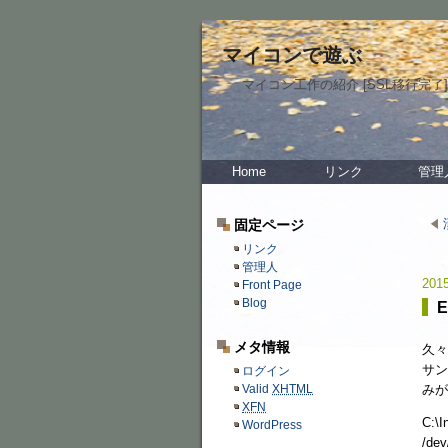
マイコンで遊ぶ
マイコン工作の紹介 [SSL移行完了]
Home
リンク
管理
固定ページ
リンク
管理人
2015
Front Page
Blog
E
メタ情報
久々
サン
ログイン
みが
Valid
XHTML
XFN
C:\I
WordPress
/dev