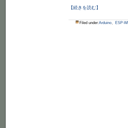
【続きを読む】
Filed under:
Arduino
、
ESP-W