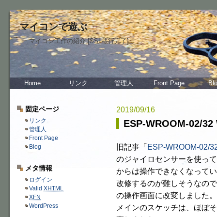
マイコンで遊ぶ
マイコン工作の紹介 [SSL移行完了]
Home
リンク
管理人
Front Page
Bl
固定ページ
2019/09/16
リンク
ESP-WROOM-02/
管理人
Front Page
旧記事「
ESP-WROOM-02/
Blog
のジャイロセンサーを使って
メタ情報
からは操作できなくなっています
ログイン
改修するのが難しそうなので
Valid
XHTML
の操作画面に改変しました。
XFN
WordPress
メインのスケッチは、ほぼそ